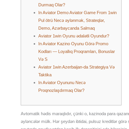
Durmaq Olar?
In Aviator Demo Aviator Game From 1win
Pul ötrü Necə əylənmək, Strateqlər,
Demo, Azərbaycanda Salmaq
Aviator 1win Oyunu ədalətli Oyundur?
In Aviator Kazino Oyunu Görə Promo
Kodları — Loyallıq Proqramları, Bonuslar
Və S
Aviator 1win Azerbaijan-da Strategiya Və
Taktika
In Aviator Oyununu Necə
Proqnozlaşdırmaq Olar?
Avtomatik hədis maraqlıdır, çünki o, kazinoda para qazanm
əyləncələr mülk. Hər şeydən ibtidai, pulsuz kreditlər gör