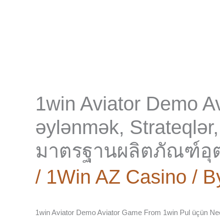
Skip
to
content
1win Aviator Demo A
əylənmək, Strateqlə
มาตรฐานผลิตภัณฑ์อ
/
1Win AZ Casino
/ 
1win Aviator Demo Aviator Game From 1win Pul üçün N