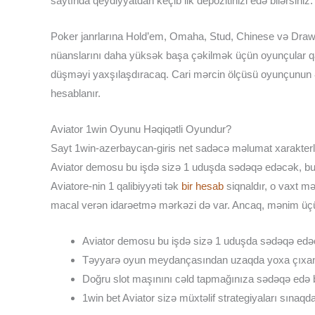
saytında qeydiyyatdan keçib ilk depozitinizi edə bilərsiniz.
Poker janrlarına Hold’em, Omaha, Stud, Chinese və Draw d
nüanslarını daha yüksək başa çəkilmək üçün oyunçular qay
düşməyi yaxşılaşdıracaq. Cari mərcin ölçüsü oyunçunun əldə
hesablanır.
Aviator 1win Oyunu Həqiqətli Oyundur?
Sayt 1win-azerbaycan-giris net sadəcə məlumat xarakterli
Aviator demosu bu işdə sizə 1 uduşda sədəqə edəcək, bunu
Aviatore-nin 1 qalibiyyəti tək
bir hesab
siqnaldır, o vaxt 
macal verən idarəetmə mərkəzi də var. Ancaq, mənim üç
Aviator demosu bu işdə sizə 1 uduşda sədəqə edəc
Təyyarə oyun meydançasından uzaqda yoxa çıxan
Doğru slot maşınını cəld tapmağınıza sədəqə edə bilə
1win bet Aviator sizə müxtəlif strategiyaları sına