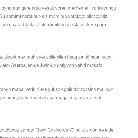
və oynamaq görə artıq vəsait verən mərhəmətli yeni oyunçu
Bu səmimi hərəkətlə siz mərclərə xərcləyə biləcəyiniz
ə çıxara bilərlər. Lakin limitləri genişlətmək və para
ə, alqoritmlər mahiyyət edilə bilən haqq sınağından keçdi
 Aviator Azerbaijan-da 1win-də qətiyyən vahid məsafə
rməyə macal verir. Yuva yüksək gəlir dərəcəsinə malikdir
gər oyunçularla rəqabət aparmağa imkan verir. Slot
 qoyduğunuz zaman “1win Casino”da 70 pulsuz dönmə əldə