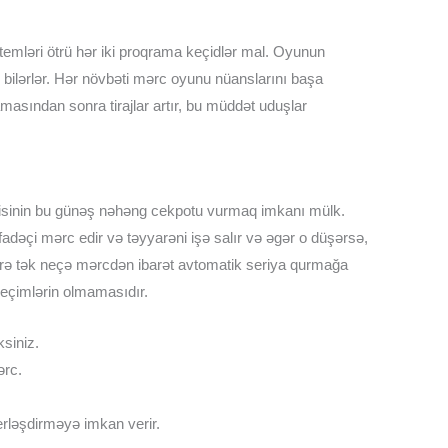
emləri ötrü hər iki proqrama keçidlər mal. Oyunun
bilərlər. Hər növbəti mərc oyunu nüanslarını başa
masından sonra tirajlar artır, bu müddət uduşlar
ətçisinin bu günəş nəhəng cekpotu vurmaq imkanı mülk.
dəçi mərc edir və təyyarəni işə salır və əgər o düşərsə,
ə tək neçə mərcdən ibarət avtomatik seriya qurmağa
eçimlərin olmamasıdır.
siniz.
ərc.
erləşdirməyə imkan verir.