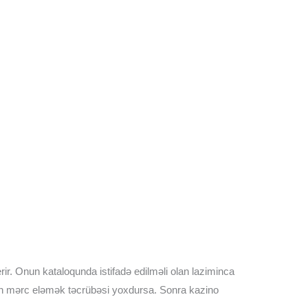
r. Onun kataloqunda istifadə edilməli olan laziminca
inin mərc eləmək təcrübəsi yoxdursa. Sonra kazino