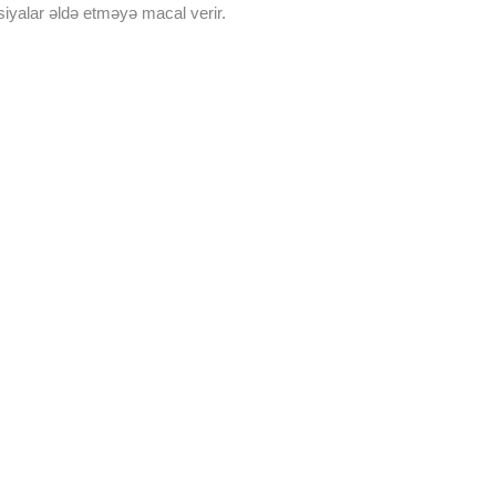
iyalar əldə etməyə macal verir.