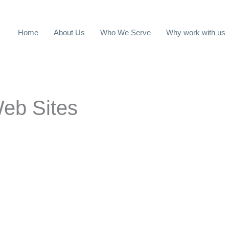
WE HAVE BECOME
AVODA FUND
Home
About Us
Who We Serve
Why work with us
Web Sites