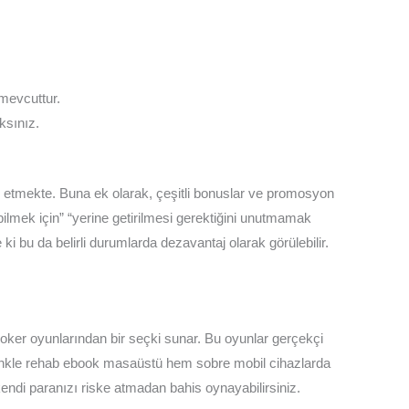
mevcuttur.
ksınız.
en etmekte. Buna ek olarak, çeşitli bonuslar ve promosyon
abilmek için” “yerine getirilmesi gerektiğini unutmamak
i bu da belirli durumlarda dezavantaj olarak görülebilir.
oker oyunlarından bir seçki sunar. Bu oyunlar gerçekçi
rı ankle rehab ebook masaüstü hem sobre mobil cihazlarda
kendi paranızı riske atmadan bahis oynayabilirsiniz.