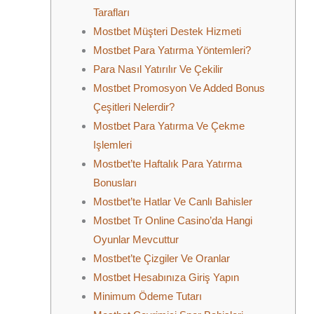
Tarafları
Mostbet Müşteri Destek Hizmeti
Mostbet Para Yatırma Yöntemleri?
Para Nasıl Yatırılır Ve Çekilir
Mostbet Promosyon Ve Added Bonus
Çeşitleri Nelerdir?
Mostbet Para Yatırma Ve Çekme
Işlemleri
Mostbet’te Haftalık Para Yatırma
Bonusları
Mostbet’te Hatlar Ve Canlı Bahisler
Mostbet Tr Online Casino’da Hangi
Oyunlar Mevcuttur
Mostbet’te Çizgiler Ve Oranlar
Mostbet Hesabınıza Giriş Yapın
Minimum Ödeme Tutarı