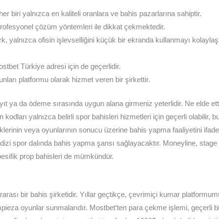
er biri yalnızca en kaliteli oranlara ve bahis pazarlarına sahiptir.
 profesyonel çözüm yöntemleri ile dikkat çekmektedir.
 fark, yalnızca ofisin işlevselliğini küçük bir ekranda kullanmayı ko
tbet Türkiye adresi için de geçerlidir.
arı platformu olarak hizmet veren bir şirkettir.
t ya da ödeme sırasında uygun alana girmeniz yeterlidir. Ne elde ettiğ
arı yalnızca belirli spor bahisleri hizmetleri için geçerli olabilir, 
liklerinin veya oyunlarının sonucu üzerine bahis yapma faaliyetini ifad
bir dizi spor dalında bahis yapma şansı sağlayacaktır. Moneyline, stage
esifik prop bahisleri de mümkündür.
arası bir bahis şirketidir. Yıllar geçtikçe, çevrimiçi kumar platform
empieza oyunlar sunmalarıdır. Mostbet‘ten para çekme işlemi, geçerli