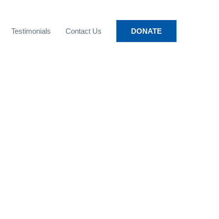
Testimonials
Contact Us
DONATE