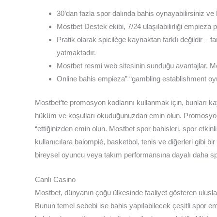
30’dan fazla spor dalında bahis oynayabilirsiniz ve h
Mostbet Destek ekibi, 7/24 ulaşılabilirliği empieza
Pratik olarak spicilège kaynaktan farklı değildir –
yatmaktadır.
Mostbet resmi web sitesinin sunduğu avantajlar, Mos
Online bahis empieza” “gambling establishment oyunl
Mostbet’te promosyon kodlarını kullanmak için, bunları kayı
hüküm ve koşulları okuduğunuzdan emin olun. Promosyon kodl
“ettiğinizden emin olun. Mostbet spor bahisleri, spor etkin
kullanıcılara balompié, basketbol, tenis ve diğerleri gibi 
bireysel oyuncu veya takım performansına dayalı daha sp
Canlı Casino
Mostbet, dünyanın çoğu ülkesinde faaliyet gösteren uluslar
Bunun temel sebebi ise bahis yapılabilecek çeşitli spor 