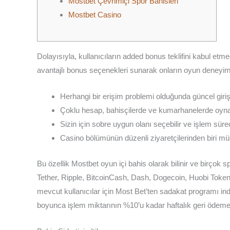
Mostbet Çevrimiçi Spor Bahisleri
Mostbet Casino
Dolayısıyla, kullanıcıların added bonus teklifini kabul etme
avantajlı bonus seçenekleri sunarak onların oyun deneyimi
Herhangi bir erişim problemi olduğunda güncel giriş 
Çoklu hesap, bahisçilerde ve kumarhanelerde oynama 
Sizin için sobre uygun olanı seçebilir ve işlem süreci
Casino bölümünün düzenli ziyaretçilerinden biri mü
Bu özellik Mostbet oyun içi bahis olarak bilinir ve birçok 
Tether, Ripple, BitcoinCash, Dash, Dogecoin, Huobi To
mevcut kullanıcılar için Most Bet’ten sadakat programı indi
boyunca işlem miktarının %10’u kadar haftalık geri ödeme a