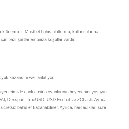
çok önemlidir. Mostbet bahis platformu, kullanıcılarına
çin bazı şartlar empieza koşullar vardır.
yük kazancını weil anlatıyor.
upiyerlerimizle canlı casino oyunlarının heyecanını yaşayın.
DAI, Dexsport, TrueUSD, USD Endroit ve ZChash. Ayrıca,
ücretsiz bahisler kazanabilirler. Ayrıca, harcadıkları süre