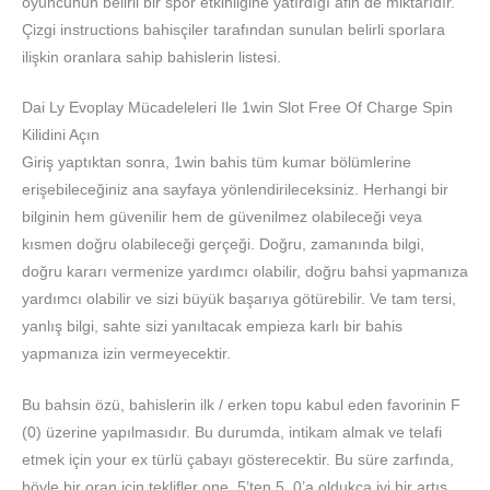
oyuncunun belirli bir spor etkinliğine yatırdığı afin de miktarıdır.
Çizgi instructions bahisçiler tarafından sunulan belirli sporlara
ilişkin oranlara sahip bahislerin listesi.
Dai Ly Evoplay Mücadeleleri Ile 1win Slot Free Of Charge Spin
Kilidini Açın
Giriş yaptıktan sonra, 1win bahis tüm kumar bölümlerine
erişebileceğiniz ana sayfaya yönlendirileceksiniz. Herhangi bir
bilginin hem güvenilir hem de güvenilmez olabileceği veya
kısmen doğru olabileceği gerçeği. Doğru, zamanında bilgi,
doğru kararı vermenize yardımcı olabilir, doğru bahsi yapmanıza
yardımcı olabilir ve sizi büyük başarıya götürebilir. Ve tam tersi,
yanlış bilgi, sahte sizi yanıltacak empieza karlı bir bahis
yapmanıza izin vermeyecektir.
Bu bahsin özü, bahislerin ilk / erken topu kabul eden favorinin F
(0) üzerine yapılmasıdır. Bu durumda, intikam almak ve telafi
etmek için your ex türlü çabayı gösterecektir. Bu süre zarfında,
böyle bir oran için teklifler one, 5’ten 5, 0’a oldukça iyi bir artış