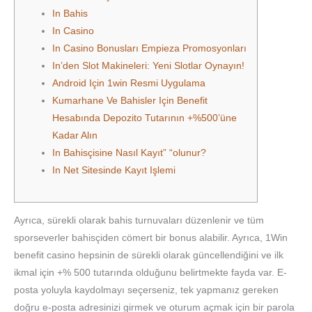
In Bahis
In Casino
In Casino Bonusları Empieza Promosyonları
In’den Slot Makineleri: Yeni Slotlar Oynayın!
Android Için 1win Resmi Uygulama
Kumarhane Ve Bahisler Için Benefit
Hesabında Depozito Tutarının +%500’üne
Kadar Alın
In Bahisçisine Nasıl Kayıt” “olunur?
In Net Sitesinde Kayıt Işlemi
Ayrıca, sürekli olarak bahis turnuvaları düzenlenir ve tüm
sporseverler bahisçiden cömert bir bonus alabilir. Ayrıca, 1Win
benefit casino hepsinin de sürekli olarak güncellendiğini ve ilk
ikmal için +% 500 tutarında olduğunu belirtmekte fayda var. E-
posta yoluyla kaydolmayı seçerseniz, tek yapmanız gereken
doğru e-posta adresinizi girmek ve oturum açmak için bir parola