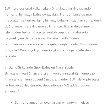
1Win professional kullanıcılar 40’tan fazla farklı disiplinde
herhangi bir maça bahis oynayabilir. Her gün binlerce maç
mevcuttur ve herkes ilginç bir maç bulabilir. Kayıttan sonra kimlik
doğrulaması gerekli olmayabilir, ancak ilk afin de çekme
işleminden hemen önce gerekebileceğinden, daha erken
geçmek yine de daha iyidir. Kullanıcı, kullanıcının
tanımlanmasına izin veren belgeleri sağlamalıdır. Gördüğünüz
gibi, site 1Win birçok yönden kayıt sunan diğer sitelerden
farklıdır.
In Bahis Şirketinde Spor Bahisleri Nasıl Yapılır
Bir lisansın varlığı, ziyaretçilerin verilerinin gizliliğini empieza
finansal işlemlerin güvenliğini garanti eder. 1Win ile kripto para
ile bakiye yüklediğinizde, depozitonuza %2 added bonus
alırsınız.”
Bu, her oyuncunun oyunlardan w tamtym miejscu