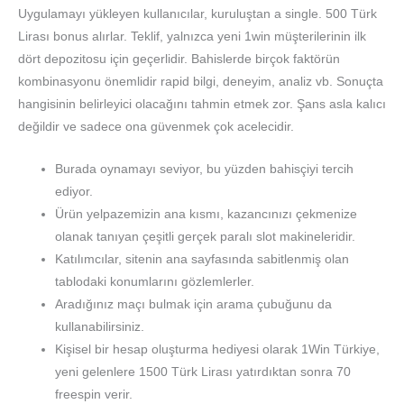
Uygulamayı yükleyen kullanıcılar, kuruluştan a single. 500 Türk
Lirası bonus alırlar. Teklif, yalnızca yeni 1win müşterilerinin ilk
dört depozitosu için geçerlidir. Bahislerde birçok faktörün
kombinasyonu önemlidir rapid bilgi, deneyim, analiz vb. Sonuçta
hangisinin belirleyici olacağını tahmin etmek zor. Şans asla kalıcı
değildir ve sadece ona güvenmek çok acelecidir.
Burada oynamayı seviyor, bu yüzden bahisçiyi tercih
ediyor.
Ürün yelpazemizin ana kısmı, kazancınızı çekmenize
olanak tanıyan çeşitli gerçek paralı slot makineleridir.
Katılımcılar, sitenin ana sayfasında sabitlenmiş olan
tablodaki konumlarını gözlemlerler.
Aradığınız maçı bulmak için arama çubuğunu da
kullanabilirsiniz.
Kişisel bir hesap oluşturma hediyesi olarak 1Win Türkiye,
yeni gelenlere 1500 Türk Lirası yatırdıktan sonra 70
freespin verir.