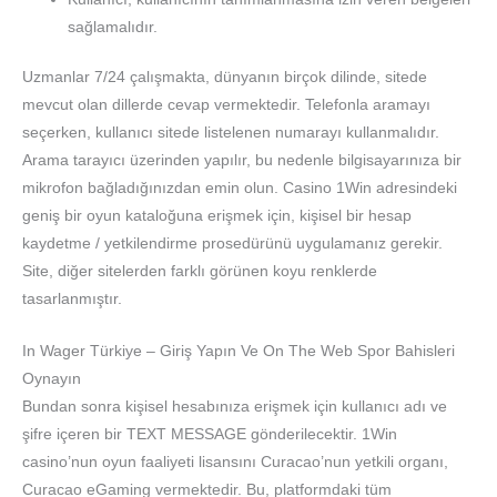
sağlamalıdır.
Uzmanlar 7/24 çalışmakta, dünyanın birçok dilinde, sitede
mevcut olan dillerde cevap vermektedir. Telefonla aramayı
seçerken, kullanıcı sitede listelenen numarayı kullanmalıdır.
Arama tarayıcı üzerinden yapılır, bu nedenle bilgisayarınıza bir
mikrofon bağladığınızdan emin olun. Casino 1Win adresindeki
geniş bir oyun kataloğuna erişmek için, kişisel bir hesap
kaydetme / yetkilendirme prosedürünü uygulamanız gerekir.
Site, diğer sitelerden farklı görünen koyu renklerde
tasarlanmıştır.
In Wager Türkiye – Giriş Yapın Ve On The Web Spor Bahisleri
Oynayın
Bundan sonra kişisel hesabınıza erişmek için kullanıcı adı ve
şifre içeren bir TEXT MESSAGE gönderilecektir. 1Win
casino’nun oyun faaliyeti lisansını Curacao’nun yetkili organı,
Curacao eGaming vermektedir. Bu, platformdaki tüm