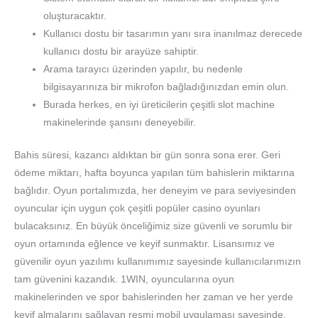
oluşturacaktır.
Kullanıcı dostu bir tasarımın yanı sıra inanılmaz derecede
kullanıcı dostu bir arayüze sahiptir.
Arama tarayıcı üzerinden yapılır, bu nedenle
bilgisayarınıza bir mikrofon bağladığınızdan emin olun.
Burada herkes, en iyi üreticilerin çeşitli slot machine
makinelerinde şansını deneyebilir.
Bahis süresi, kazancı aldıktan bir gün sonra sona erer. Geri
ödeme miktarı, hafta boyunca yapılan tüm bahislerin miktarına
bağlıdır. Oyun portalımızda, her deneyim ve para seviyesinden
oyuncular için uygun çok çeşitli popüler casino oyunları
bulacaksınız. En büyük önceliğimiz size güvenli ve sorumlu bir
oyun ortamında eğlence ve keyif sunmaktır. Lisansımız ve
güvenilir oyun yazılımı kullanımımız sayesinde kullanıcılarımızın
tam güvenini kazandık. 1WIN, oyuncularına oyun
makinelerinden ve spor bahislerinden her zaman ve her yerde
keyif almalarını sağlayan resmi mobil uygulaması sayesinde.