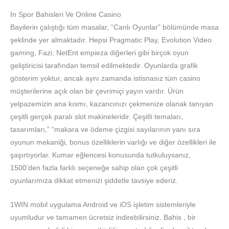
In Spor Bahisleri Ve Online Casino
Bayilerin çalıştığı tüm masalar, “Canlı Oyunlar” bölümünde masa
şeklinde yer almaktadır. Hepsi Pragmatic Play, Evolution Video
gaming, Fazi, NetEnt empieza diğerleri gibi birçok oyun
geliştiricisi tarafından temsil edilmektedir. Oyunlarda grafik
gösterim yoktur, ancak aynı zamanda istisnasız tüm casino
müşterilerine açık olan bir çevrimiçi yayın vardır. Ürün
yelpazemizin ana kısmı, kazancınızı çekmenize olanak tanıyan
çeşitli gerçek paralı slot makineleridir. Çeşitli temaları,
tasarımları,” “makara ve ödeme çizgisi sayılarının yanı sıra
oyunun mekaniği, bonus özelliklerin varlığı ve diğer özellikleri ile
şaşırtıyorlar. Kumar eğlencesi konusunda tutkuluysanız,
1500’den fazla farklı seçeneğe sahip olan çok çeşitli
oyunlarımıza dikkat etmenizi şiddetle tavsiye ederiz.
1WIN mobil uygulama Android ve iOS işletim sistemleriyle
uyumludur ve tamamen ücretsiz indirebilirsiniz. Bahis , bir