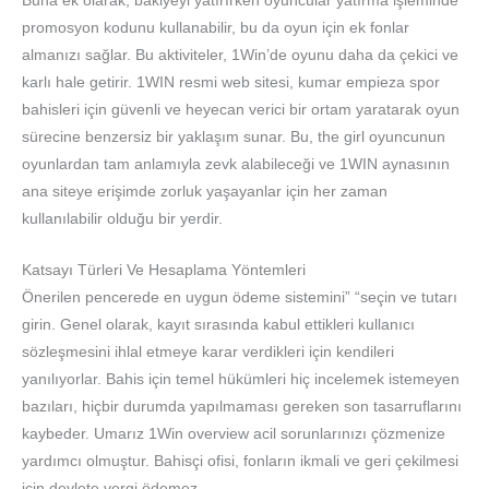
Buna ek olarak, bakiyeyi yatırırken oyuncular yatırma işleminde
promosyon kodunu kullanabilir, bu da oyun için ek fonlar
almanızı sağlar. Bu aktiviteler, 1Win’de oyunu daha da çekici ve
karlı hale getirir. 1WIN resmi web sitesi, kumar empieza spor
bahisleri için güvenli ve heyecan verici bir ortam yaratarak oyun
sürecine benzersiz bir yaklaşım sunar. Bu, the girl oyuncunun
oyunlardan tam anlamıyla zevk alabileceği ve 1WIN aynasının
ana siteye erişimde zorluk yaşayanlar için her zaman
kullanılabilir olduğu bir yerdir.
Katsayı Türleri Ve Hesaplama Yöntemleri
Önerilen pencerede en uygun ödeme sistemini” “seçin ve tutarı
girin. Genel olarak, kayıt sırasında kabul ettikleri kullanıcı
sözleşmesini ihlal etmeye karar verdikleri için kendileri
yanılıyorlar. Bahis için temel hükümleri hiç incelemek istemeyen
bazıları, hiçbir durumda yapılmaması gereken son tasarruflarını
kaybeder. Umarız 1Win overview acil sorunlarınızı çözmenize
yardımcı olmuştur. Bahisçi ofisi, fonların ikmali ve geri çekilmesi
için devlete vergi ödemez.