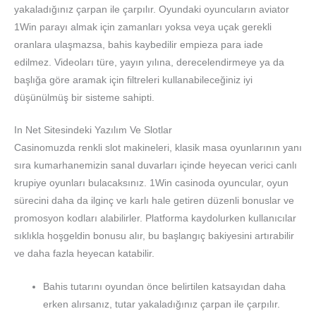
yakaladığınız çarpan ile çarpılır. Oyundaki oyuncuların aviator
1Win parayı almak için zamanları yoksa veya uçak gerekli
oranlara ulaşmazsa, bahis kaybedilir empieza para iade
edilmez. Videoları türe, yayın yılına, derecelendirmeye ya da
başlığa göre aramak için filtreleri kullanabileceğiniz iyi
düşünülmüş bir sisteme sahipti.
In Net Sitesindeki Yazılım Ve Slotlar
Casinomuzda renkli slot makineleri, klasik masa oyunlarının yanı
sıra kumarhanemizin sanal duvarları içinde heyecan verici canlı
krupiye oyunları bulacaksınız. 1Win casinoda oyuncular, oyun
sürecini daha da ilginç ve karlı hale getiren düzenli bonuslar ve
promosyon kodları alabilirler. Platforma kaydolurken kullanıcılar
sıklıkla hoşgeldin bonusu alır, bu başlangıç bakiyesini artırabilir
ve daha fazla heyecan katabilir.
Bahis tutarını oyundan önce belirtilen katsayıdan daha
erken alırsanız, tutar yakaladığınız çarpan ile çarpılır.