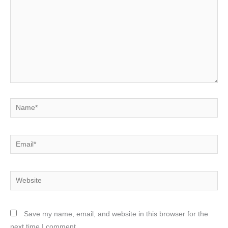
Name*
Email*
Website
Save my name, email, and website in this browser for the
next time I comment.