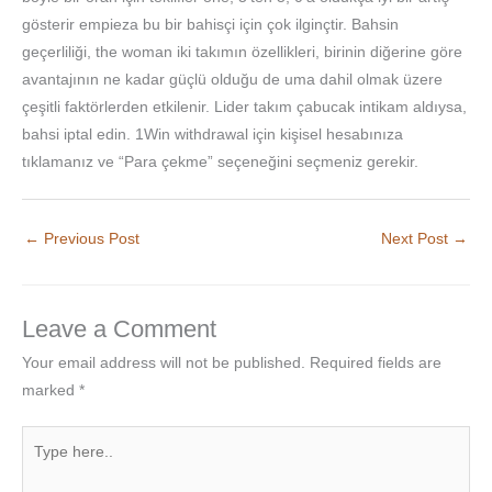
gösterir empieza bu bir bahisçi için çok ilginçtir. Bahsin
geçerliliği, the woman iki takımın özellikleri, birinin diğerine göre
avantajının ne kadar güçlü olduğu de uma dahil olmak üzere
çeşitli faktörlerden etkilenir. Lider takım çabucak intikam aldıysa,
bahsi iptal edin. 1Win withdrawal için kişisel hesabınıza
tıklamanız ve “Para çekme” seçeneğini seçmeniz gerekir.
←
Previous Post
Next Post
→
Leave a Comment
Your email address will not be published.
Required fields are
marked
*
Type
here..