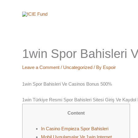
Skip
to
content
1win Spor Bahisleri
Leave a Comment
/
Uncategorized
/ By
Espoir
1win Spor Bahisleri Ve Casinos Bonus 500%
1win Türkiye Resmi Spor Bahisleri Sitesi Giriş Ve Kaydol
Content
In Casino Empieza Spor Bahisleri
Mobil Uygulamalar Ve 1win Internet