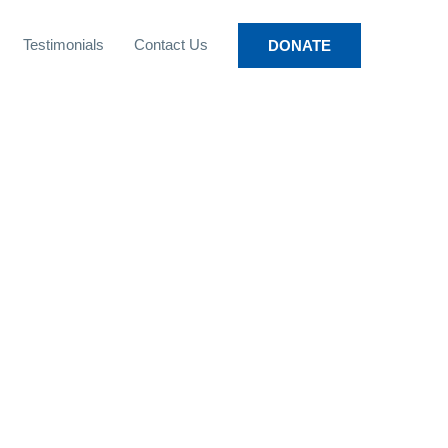
Testimonials
Contact Us
DONATE