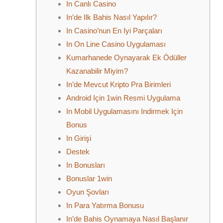
In Canlı Casino
In’de Ilk Bahis Nasıl Yapılır?
In Casino’nun En Iyi Parçaları
In On Line Casino Uygulaması
Kumarhanede Oynayarak Ek Ödüller
Kazanabilir Miyim?
In’de Mevcut Kripto Pra Birimleri
Android Için 1win Resmi Uygulama
In Mobil Uygulamasını Indirmek Için
Bonus
In Girişi
Destek
In Bonusları
Bonuslar 1win
Oyun Şovları
In Para Yatırma Bonusu
In’de Bahis Oynamaya Nasıl Başlanır