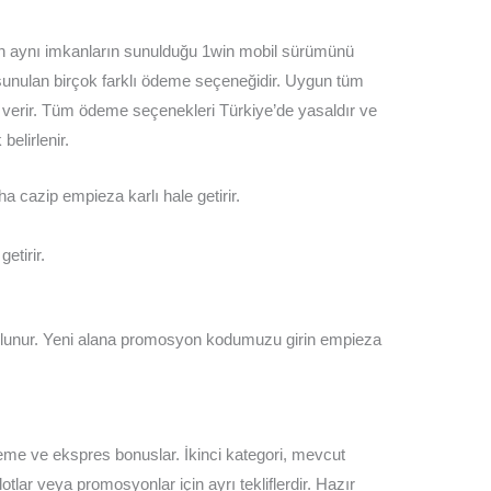
için aynı imkanların sunulduğu 1win mobil sürümünü
n sunulan birçok farklı ödeme seçeneğidir. Uygun tüm
verir. Tüm ödeme seçenekleri Türkiye’de yasaldır ve
belirlenir.
a cazip empieza karlı hale getirir.
etirir.
da bulunur. Yeni alana promosyon kodumuzu girin empieza
deme ve ekspres bonuslar. İkinci kategori, mevcut
lotlar veya promosyonlar için ayrı tekliflerdir. Hazır