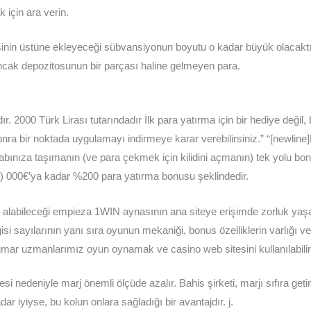
 için ara verin.
disinin üstüne ekleyeceği sübvansiyonun boyutu o kadar büyük olacaktır.
ancak depozitosunun bir parçası haline gelmeyen para.
. 2000 Türk Lirası tutarındadır İlk para yatırma için bir hediye değil
nra bir noktada uygulamayı indirmeye karar verebilirsiniz.” “[newline
bınıza taşımanın (ve para çekmek için kilidini açmanın) tek yolu bon
1 ) 000€’ya kadar %200 para yatırma bonusu şeklindedir.
abileceği empieza 1WIN aynasının ana siteye erişimde zorluk yaşayanl
i sayılarının yanı sıra oyunun mekaniği, bonus özelliklerin varlığı ve di
ar uzmanlarımız oyun oynamak ve casino web sitesini kullanılabilirli
nedeniyle marj önemli ölçüde azalır. Bahis şirketi, marjı sıfıra getirir 
r iyiyse, bu kolun onlara sağladığı bir avantajdır. j.