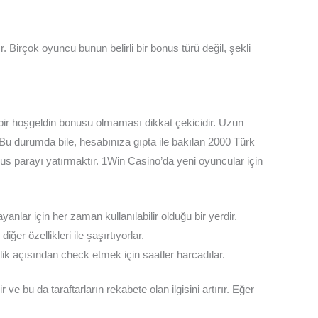
 Birçok oyuncu bunun belirli bir bonus türü değil, şekli
, bir hoşgeldin bonusu olmaması dikkat çekicidir. Uzun
]Bu durumda bile, hesabınıza gıpta ile bakılan 2000 Türk
us parayı yatırmaktır. 1Win Casino’da yeni oyuncular için
ar için her zaman kullanılabilir olduğu bir yerdir.
ğer özellikleri ile şaşırtıyorlar.
k açısından check etmek için saatler harcadılar.
ve bu da taraftarların rekabete olan ilgisini artırır. Eğer