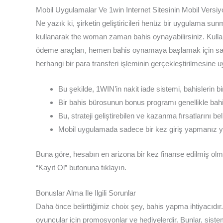
Mobil Uygulamalar Ve 1win Internet Sitesinin Mobil Versi
Ne yazık ki, şirketin geliştiricileri henüz bir uygulama 
kullanarak the woman zaman bahis oynayabilirsiniz. Kullanı
ödeme araçları, hemen bahis oynamaya başlamak için sad
herhangi bir para transferi işleminin gerçekleştirilmesine u
Bu şekilde, 1WIN’in nakit iade sistemi, bahislerin 
Bir bahis bürosunun bonus programı genellikle bahis
Bu, strateji geliştirebilen ve kazanma fırsatlarını bel
Mobil uygulamada sadece bir kez giriş yapmanız yet
Buna göre, hesabın en arizona bir kez finanse edilmiş olma
“Kayıt Ol” butonuna tıklayın.
Bonuslar Alma Ile Ilgili Sorunlar
Daha önce belirttiğimiz choix şey, bahis yapma ihtiyacıdı
oyuncular için promosyonlar ve hediyelerdir. Bunlar, sistem i