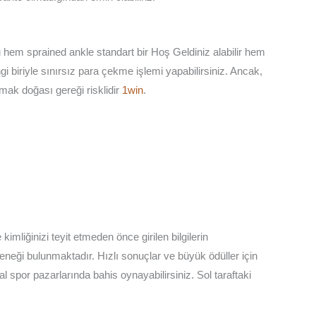
cu hem sprained ankle standart bir Hoş Geldiniz alabilir hem
i biriyle sınırsız para çekme işlemi yapabilirsiniz. Ancak,
ak doğası gereği risklidir
1win
.
mliğinizi teyit etmeden önce girilen bilgilerin
eği bulunmaktadır. Hızlı sonuçlar ve büyük ödüller için
 spor pazarlarında bahis oynayabilirsiniz. Sol taraftaki