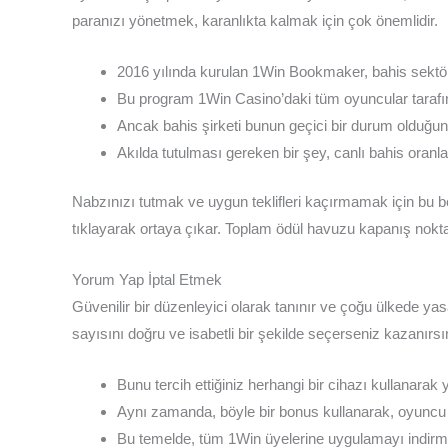
paranızı yönetmek, karanlıkta kalmak için çok önemlidir.
2016 yılında kurulan 1Win Bookmaker, bahis sektörü
Bu program 1Win Casino’daki tüm oyuncular tarafınd
Ancak bahis şirketi bunun geçici bir durum olduğun
Akılda tutulması gereken bir şey, canlı bahis oranl
Nabzınızı tutmak ve uygun teklifleri kaçırmamak için bu b
tıklayarak ortaya çıkar. Toplam ödül havuzu kapanış noktas
Yorum Yap İptal Etmek
Güvenilir bir düzenleyici olarak tanınır ve çoğu ülkede ya
sayısını doğru ve isabetli bir şekilde seçerseniz kazanırs
Bunu tercih ettiğiniz herhangi bir cihazı kullanarak y
Aynı zamanda, böyle bir bonus kullanarak, oyuncu 
Bu temelde, tüm 1Win üyelerine uygulamayı indirmel