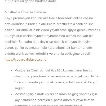
bütün siteleri geride bırakmaktadır.
Mostbet’te Ücretsiz Bahisler
Kayıt promosyon kodunu özellikle sitemizdeki online casino
ortaklarından birinden alabilirsiniz. Mostbet’teki canlı on line
casino, kullanıcıların bir video yayını aracılığıyla gerçek zamanlı
krupiyelerle casino oyunları oynamasına olanak tanıyan bir
özelliktir. Bu, daha sürükleyici ve otantik bir oyun deneyimi
sunar, çünkü oyuncular tıpkı kara tabanlı bir kumarhanede
olduğu gibi krupiyeyi görebilir ve onunla etkileşime girebilir
https://youareallslaves.com/
.
Mostbet’in Canlı Sohbet özelliği, kullanıcıların hesap
oluşturma, para transferleri empieza para çekme gibi her
türlü sorusunda yardım almaları için hızlı ve etkili bir yol
sağlar.
Mostbet giriş olarak kişisel hesabınıza giriş yapmak için
kayıt sırasında belirtilen e-posta adresini veya telefon
numarasını ve hesap şifrenizi kullanabilirsiniz.