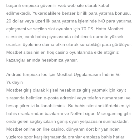
başarılı empieza güvenilir web web site olarak kabul
edilmektedir. Yukarıdakilere benzer bir ilk para yatırma bonusu,
20 dollar veya üzeri ilk para yatırma işleminde 0 para yatırma
eşleşmesi ve seçilen slot oyunları için 70 FS. Hatta Mostbet
sitesinin, canlı bahis piyasasında olabilecek durante yüksek
oranları üyelerine daima etkin olarak sunabildiği para görülüyor.
Mostbet sitesinin en hoş casino oyunlarında elde ettiğiniz
kazançlar anında hesabınıza yansır.
Android Empieza Ios Için Mostbet Uygulamasını İndirin Ve
Yükleyin
Mostbet giriş olarak kişisel hesabınıza giriş yapmak için kayıt
sırasında belirtilen e-posta adresini veya telefon numarasını ve
hesap şifrenizi kullanabilirsiniz. Bu bahis sitesi sektördeki en iyi
bahis oranlarından bazılarını ve NetEnt sigue Microgaming gibi
önde gelen sağlayıcıların geniş oyun yelpazesini sunmaktadır.
Mostbet online on line casino, dünyanın dört bir yanından
yüzlerce spor karşılaşmasında oranlar empieza bahis hatları