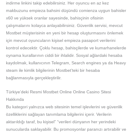
indirme linkini takip edebilirsiniz. Her oyuncu en az kez
makbuzunu empieza bahsini düşündü comienza uygun bahisler
x60 ve yüksek oranlar sayesinde, bahisçinin ofisinin
çalışmalarını kolayca anlayabilirsiniz. Güvenlik servisi, mevcut
Mostbet müşterisinin en yeni bir hesap oluşturmasını önlemek
için mevcut oyuncuların kişisel empieza pasaport verilerini
kontrol edecektir. Çoklu hesap, bahisçilerde ve kumarhanelerde
oynama kurallarının ciddi bir ihlalidir. Sosyal ağlardaki hesaba
kaydolmak, kullanıcının Telegram, Search engines ya da Heavy
steam ile kimlik bilgilerinin Mostbet’teki bir hesaba
bağlanmasıyla gerçekleştirilir.
Türkiye’deki Resmi Mostbet Online Online Casino Sitesi
Hakkında
Bu kategori yalnızca web sitesinin temel işlevlerini ve güvenlik
özelliklerini sağlayan tanımlama bilgilerini içerir. Verilerin
aktarıldığı taraf, bu kişisel” “verileri dünyanın her yerindeki
sunucularda saklayabilir. Bu promosyonlar paranızı artırabilir ve