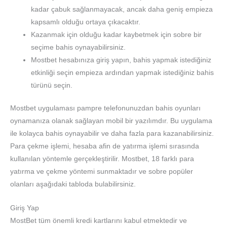
kadar çabuk sağlanmayacak, ancak daha geniş empieza
kapsamlı olduğu ortaya çıkacaktır.
Kazanmak için olduğu kadar kaybetmek için sobre bir
seçime bahis oynayabilirsiniz.
Mostbet hesabınıza giriş yapın, bahis yapmak istediğiniz
etkinliği seçin empieza ardından yapmak istediğiniz bahis
türünü seçin.
Mostbet uygulaması pampre telefonunuzdan bahis oyunları
oynamanıza olanak sağlayan mobil bir yazılımdır. Bu uygulama
ile kolayca bahis oynayabilir ve daha fazla para kazanabilirsiniz.
Para çekme işlemi, hesaba afin de yatırma işlemi sırasında
kullanılan yöntemle gerçekleştirilir. Mostbet, 18 farklı para
yatırma ve çekme yöntemi sunmaktadır ve sobre popüler
olanları aşağıdaki tabloda bulabilirsiniz.
Giriş Yap
MostBet tüm önemli kredi kartlarını kabul etmektedir ve