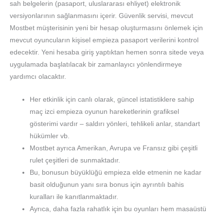
sah belgelerin (pasaport, uluslararası ehliyet) elektronik
versiyonlarının sağlanmasını içerir. Güvenlik servisi, mevcut
Mostbet müşterisinin yeni bir hesap oluşturmasını önlemek için
mevcut oyuncuların kişisel empieza pasaport verilerini kontrol
edecektir. Yeni hesaba giriş yaptıktan hemen sonra sitede veya
uygulamada başlatılacak bir zamanlayıcı yönlendirmeye
yardımcı olacaktır.
Her etkinlik için canlı olarak, güncel istatistiklere sahip
maç izci empieza oyunun hareketlerinin grafiksel
gösterimi vardır – saldırı yönleri, tehlikeli anlar, standart
hükümler vb.
Mostbet ayrıca Amerikan, Avrupa ve Fransız gibi çeşitli
rulet çeşitleri de sunmaktadır.
Bu, bonusun büyüklüğü empieza elde etmenin ne kadar
basit olduğunun yanı sıra bonus için ayrıntılı bahis
kuralları ile kanıtlanmaktadır.
Ayrıca, daha fazla rahatlık için bu oyunları hem masaüstü