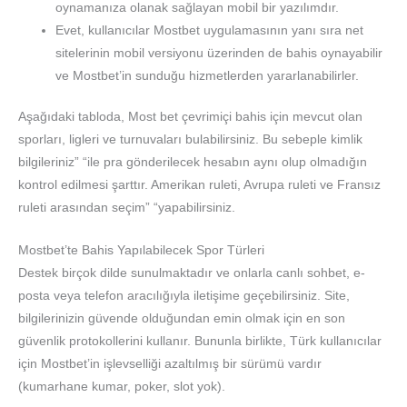
oynamanıza olanak sağlayan mobil bir yazılımdır.
Evet, kullanıcılar Mostbet uygulamasının yanı sıra net
sitelerinin mobil versiyonu üzerinden de bahis oynayabilir
ve Mostbet’in sunduğu hizmetlerden yararlanabilirler.
Aşağıdaki tabloda, Most bet çevrimiçi bahis için mevcut olan
sporları, ligleri ve turnuvaları bulabilirsiniz. Bu sebeple kimlik
bilgileriniz” “ile pra gönderilecek hesabın aynı olup olmadığın
kontrol edilmesi şarttır. Amerikan ruleti, Avrupa ruleti ve Fransız
ruleti arasından seçim” “yapabilirsiniz.
Mostbet’te Bahis Yapılabilecek Spor Türleri
Destek birçok dilde sunulmaktadır ve onlarla canlı sohbet, e-
posta veya telefon aracılığıyla iletişime geçebilirsiniz. Site,
bilgilerinizin güvende olduğundan emin olmak için en son
güvenlik protokollerini kullanır. Bununla birlikte, Türk kullanıcılar
için Mostbet’in işlevselliği azaltılmış bir sürümü vardır
(kumarhane kumar, poker, slot yok).