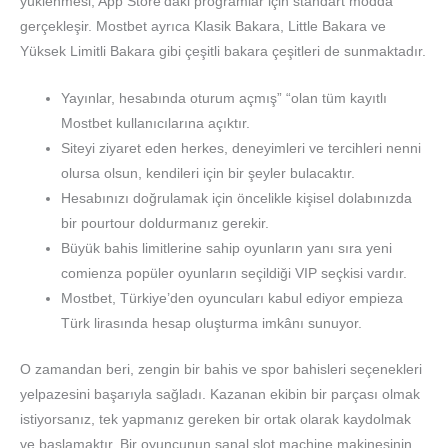
yüklenmesi, App Store’daki programlar için standart modda
gerçekleşir. Mostbet ayrıca Klasik Bakara, Little Bakara ve
Yüksek Limitli Bakara gibi çeşitli bakara çeşitleri de sunmaktadır.
Yayınlar, hesabında oturum açmış” “olan tüm kayıtlı
Mostbet kullanıcılarına açıktır.
Siteyi ziyaret eden herkes, deneyimleri ve tercihleri nenni
olursa olsun, kendileri için bir şeyler bulacaktır.
Hesabınızı doğrulamak için öncelikle kişisel dolabınızda
bir pourtour doldurmanız gerekir.
Büyük bahis limitlerine sahip oyunların yanı sıra yeni
comienza popüler oyunların seçildiği VIP seçkisi vardır.
Mostbet, Türkiye’den oyuncuları kabul ediyor empieza
Türk lirasında hesap oluşturma imkânı sunuyor.
O zamandan beri, zengin bir bahis ve spor bahisleri seçenekleri
yelpazesini başarıyla sağladı. Kazanan ekibin bir parçası olmak
istiyorsanız, tek yapmanız gereken bir ortak olarak kaydolmak
ve başlamaktır. Bir oyuncunun sanal slot machine makinesinin