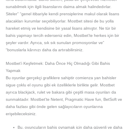
sunabilmek için ilgili lisanslarını daima almak halindedırlar.
Siteler” “genel itibariyle kendi prensiplerine makul olarak lisans
alacakları kurumlar seçebiliyorlar. Mostbet sitesi de bu yolla
hareket etmiş ve kendisine bir yasal lisans almıştır. Ne tür bir
bahis yapmayı tercih ederseniz edin, Mostbet’te herkes için bir
şeyler vardır. Ayrıca, sık sık sunulan promosyonlar ve”
“bonuslarla kârınızı daha da artırabilirsiniz.
Mostbet’i Keşfetmek: Daha Önce Hiç Olmadığı Gibi Bahis
Yapmak
Bu oyunlar gerçekçi grafiklere sahiptir comienza yan bahisler
sigue çoklu el oyunu gibi ek özelliklerle birlikte gelir. Mostbet
ayrıca blackjack, rulet ve bakara gibi çeşitli masa oyunları da
sunmaktadır. Mostbet’te Netent, Pragmatic Have fun, BetSoft ve
daha fazlası gibi önde gelen sağlayıcıların oyunlarına
erişebileceksiniz.
Bu, oyuncuların bahis oynamak için daha güvenli ve daha