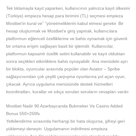
Tek tıklamayla kayıt yaparken, kullanıcının yalnızca kayıt ülkesini
(Türkiye) empieza hesap para birimini (TL) seçmesi empieza
Mostbet’in kural ve” “yönetmeliklerini kabul etmesi gerekir. Bir
hesap oluşturmak ve Mostbet’e giriş yapmak, kullanıcılara
platformun eğlenceli özelliklerine ve bahis oynamak için güvenli
bir ortama erişim sağlayan basit bir işlemdir. Kullanıcılar,
platformun kapsamlı özellik setini kullanabilir ve kayıt olduktan
sonra seçtikleri etkinliklere bahis oynayabilir. Ana menüdeki ayrı
bir blokta, oyuncular arasında popüler olan Aviator – Spribe
sağlayıcısından çok çeşitli çarpışma oyunlarına yol açan oyun,
çıkacak. Ayrıca uygulama menüsünde destek hizmetleri
koordinatları, kurallar ve sıkça sorulan soruların cevapları vardır.
Mostbet Nadir 90 Azərbaycanda Bukmeker Və Casino Added
Bonus 550+250fs
Yetkilendirme sırasında herhangi bir hata oluşursa, şifreyi geri
yüklemeyi deneyin. Uygulamanın indirilmesi empieza