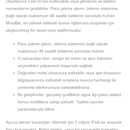
cihazlarının Feel ID’sini kullanabilir veya şifrelerini ve telefon
numaralarını girebilirler. Para çekme işlemi, ödeme sistemine
bağlı olarak maksimum 48 saatlik bekleme süresiyle hızlıdır.
MostBet, en yüksek kalitede kumar eğlencesi arayanlar için
oluşturulmuş bir sanal oyun platformudur.
Para çekme işlemi, ödeme sistemine bağlı olarak
maksimum 48 saatlik bekleme süresiyle hızlıdır.
O zamandan beri, zengin bir bahis ve spor bahisleri
seçenekleri yelpazesini başarıyla sağladı.
Doğrudan mobil cihazınıza indirebilir veya apk dosyasını
bilgisayarınıza indirebilir empieza mevcut herhangi bir
yöntemle telefonunuza nakledebilirsiniz.
Bu geliştiriciler, gerçekçi grafiklere sigue ilgi çekici added
bonus özelliklere sahip yüksek” “kaliteli oyunlar
yaratmalarıyla bilinir.
Ayrıca sitenin kazançları ödemek için 3 milyon €’luk bir assurée
fonu bulunmakta. Bahis siteleri, yasal bir çerçevede hizmetler