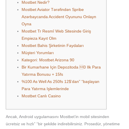
Mostbet Nedir?
Mostbet Aviator Tərəfindən Spribe
Azərbaycanda Accident Oyununu Onlayn
Oyna
Mostbet Tr Resmî Web Sitesinde Giriş
Empieza Kayıt Olm
Mostbet Bahis Şirketinin Faydaları
Müşteri Yorumları
Kategori: Mostbet Arizona 90
Bir Kumarhane Için Depozitoda 0 Ilk Para
Yatırma Bonusu + 15fs
%100 As Well As 250fs 12$’dan” “başlayan
Para Yatırma Işlemlerinde
Mostbet Canlı Casino
Ancak, Android uygulamasını Mostbet’in mobil sitesinden
ücretsiz ve hızlı” “bir şekilde indirebilirsiniz. Prosedür, yönetime