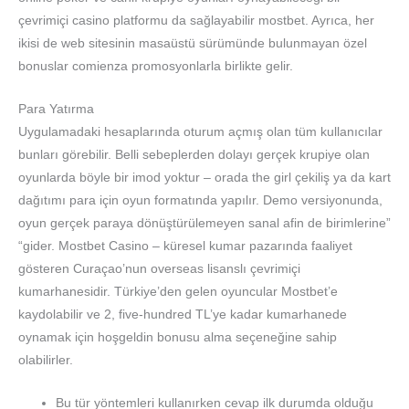
çevrimiçi casino platformu da sağlayabilir mostbet. Ayrıca, her
ikisi de web sitesinin masaüstü sürümünde bulunmayan özel
bonuslar comienza promosyonlarla birlikte gelir.
Para Yatırma
Uygulamadaki hesaplarında oturum açmış olan tüm kullanıcılar
bunları görebilir. Belli sebeplerden dolayı gerçek krupiye olan
oyunlarda böyle bir imod yoktur – orada the girl çekiliş ya da kart
dağıtımı para için oyun formatında yapılır. Demo versiyonunda,
oyun gerçek paraya dönüştürülemeyen sanal afin de birimlerine”
“gider. Mostbet Casino – küresel kumar pazarında faaliyet
gösteren Curaçao’nun overseas lisanslı çevrimiçi
kumarhanesidir. Türkiye’den gelen oyuncular Mostbet’e
kaydolabilir ve 2, five-hundred TL’ye kadar kumarhanede
oynamak için hoşgeldin bonusu alma seçeneğine sahip
olabilirler.
Bu tür yöntemleri kullanırken cevap ilk durumda olduğu