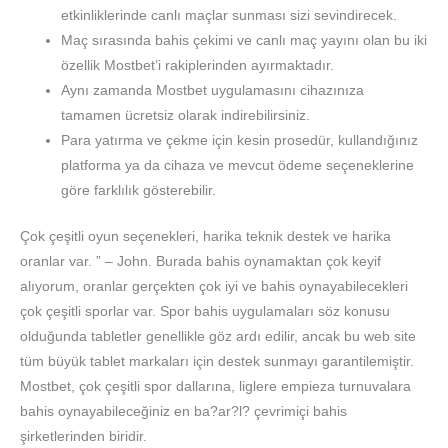
etkinliklerinde canlı maçlar sunması sizi sevindirecek.
Maç sırasında bahis çekimi ve canlı maç yayını olan bu iki
özellik Mostbet’i rakiplerinden ayırmaktadır.
Aynı zamanda Mostbet uygulamasını cihazınıza
tamamen ücretsiz olarak indirebilirsiniz.
Para yatırma ve çekme için kesin prosedür, kullandığınız
platforma ya da cihaza ve mevcut ödeme seçeneklerine
göre farklılık gösterebilir.
Çok çeşitli oyun seçenekleri, harika teknik destek ve harika
oranlar var. ” – John. Burada bahis oynamaktan çok keyif
alıyorum, oranlar gerçekten çok iyi ve bahis oynayabilecekleri
çok çeşitli sporlar var. Spor bahis uygulamaları söz konusu
olduğunda tabletler genellikle göz ardı edilir, ancak bu web site
tüm büyük tablet markaları için destek sunmayı garantilemiştir.
Mostbet, çok çeşitli spor dallarına, liglere empieza turnuvalara
bahis oynayabileceğiniz en ba?ar?l? çevrimiçi bahis
şirketlerinden biridir.