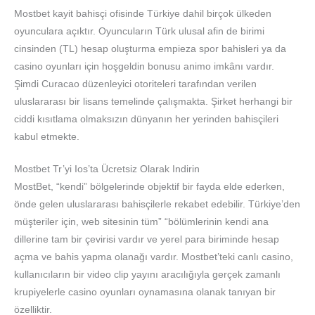
Mostbet kayit bahisçi ofisinde Türkiye dahil birçok ülkeden
oyunculara açıktır. Oyuncuların Türk ulusal afin de birimi
cinsinden (TL) hesap oluşturma empieza spor bahisleri ya da
casino oyunları için hoşgeldin bonusu animo imkânı vardır.
Şimdi Curacao düzenleyici otoriteleri tarafından verilen
uluslararası bir lisans temelinde çalışmakta. Şirket herhangi bir
ciddi kısıtlama olmaksızın dünyanın her yerinden bahisçileri
kabul etmekte.
Mostbet Tr’yi Ios’ta Ücretsiz Olarak Indirin
MostBet, “kendi” bölgelerinde objektif bir fayda elde ederken,
önde gelen uluslararası bahisçilerle rekabet edebilir. Türkiye’den
müşteriler için, web sitesinin tüm” “bölümlerinin kendi ana
dillerine tam bir çevirisi vardır ve yerel para biriminde hesap
açma ve bahis yapma olanağı vardır. Mostbet’teki canlı casino,
kullanıcıların bir video clip yayını aracılığıyla gerçek zamanlı
krupiyelerle casino oyunları oynamasına olanak tanıyan bir
özelliktir.