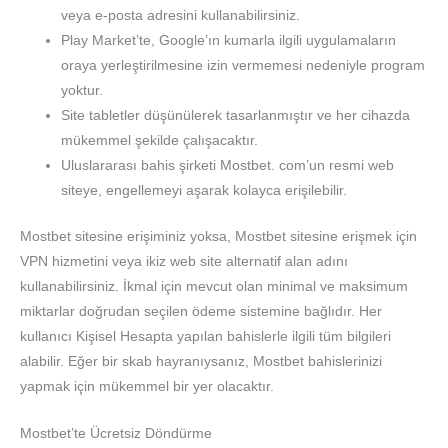
veya e-posta adresini kullanabilirsiniz.
Play Market’te, Google’ın kumarla ilgili uygulamaların
oraya yerleştirilmesine izin vermemesi nedeniyle program
yoktur.
Site tabletler düşünülerek tasarlanmıştır ve her cihazda
mükemmel şekilde çalışacaktır.
Uluslararası bahis şirketi Mostbet. com’un resmi web
siteye, engellemeyi aşarak kolayca erişilebilir.
Mostbet sitesine erişiminiz yoksa, Mostbet sitesine erişmek için
VPN hizmetini veya ikiz web site alternatif alan adını
kullanabilirsiniz. İkmal için mevcut olan minimal ve maksimum
miktarlar doğrudan seçilen ödeme sistemine bağlıdır. Her
kullanıcı Kişisel Hesapta yapılan bahislerle ilgili tüm bilgileri
alabilir. Eğer bir skab hayranıysanız, Mostbet bahislerinizi
yapmak için mükemmel bir yer olacaktır.
Mostbet’te Ücretsiz Döndürme