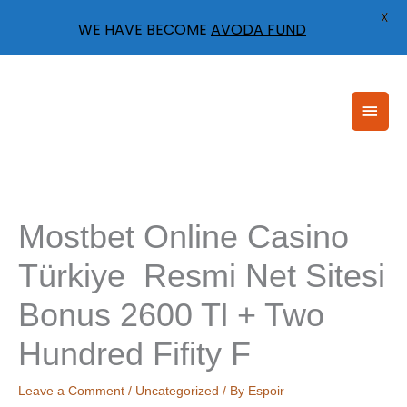
X
WE HAVE BECOME
AVODA FUND
Skip
to
Main
content
Men
Mostbet Online Casino
Türkiye ️ Resmi Net Sitesi
Bonus 2600 Tl + Two
Hundred Fifity F
Leave a Comment
/
Uncategorized
/ By
Espoir