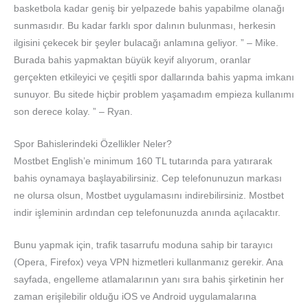
basketbola kadar geniş bir yelpazede bahis yapabilme olanağı
sunmasıdır. Bu kadar farklı spor dalının bulunması, herkesin
ilgisini çekecek bir şeyler bulacağı anlamına geliyor. ” – Mike.
Burada bahis yapmaktan büyük keyif alıyorum, oranlar
gerçekten etkileyici ve çeşitli spor dallarında bahis yapma imkanı
sunuyor. Bu sitede hiçbir problem yaşamadım empieza kullanımı
son derece kolay. ” – Ryan.
Spor Bahislerindeki Özellikler Neler?
Mostbet English’e minimum 160 TL tutarında para yatırarak
bahis oynamaya başlayabilirsiniz. Cep telefonunuzun markası
ne olursa olsun, Mostbet uygulamasını indirebilirsiniz. Mostbet
indir işleminin ardından cep telefonunuzda anında açılacaktır.
Bunu yapmak için, trafik tasarrufu moduna sahip bir tarayıcı
(Opera, Firefox) veya VPN hizmetleri kullanmanız gerekir. Ana
sayfada, engelleme atlamalarının yanı sıra bahis şirketinin her
zaman erişilebilir olduğu iOS ve Android uygulamalarına