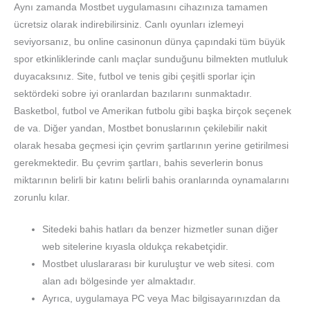
Aynı zamanda Mostbet uygulamasını cihazınıza tamamen
ücretsiz olarak indirebilirsiniz. Canlı oyunları izlemeyi
seviyorsanız, bu online casinonun dünya çapındaki tüm büyük
spor etkinliklerinde canlı maçlar sunduğunu bilmekten mutluluk
duyacaksınız. Site, futbol ve tenis gibi çeşitli sporlar için
sektördeki sobre iyi oranlardan bazılarını sunmaktadır.
Basketbol, futbol ve Amerikan futbolu gibi başka birçok seçenek
de va. Diğer yandan, Mostbet bonuslarının çekilebilir nakit
olarak hesaba geçmesi için çevrim şartlarının yerine getirilmesi
gerekmektedir. Bu çevrim şartları, bahis severlerin bonus
miktarının belirli bir katını belirli bahis oranlarında oynamalarını
zorunlu kılar.
Sitedeki bahis hatları da benzer hizmetler sunan diğer
web sitelerine kıyasla oldukça rekabetçidir.
Mostbet uluslararası bir kuruluştur ve web sitesi. com
alan adı bölgesinde yer almaktadır.
Ayrıca, uygulamaya PC veya Mac bilgisayarınızdan da