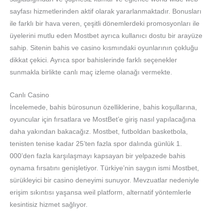
sayfası hizmetlerinden aktif olarak yararlanmaktadır. Bonusları
ile farklı bir hava veren, çeşitli dönemlerdeki promosyonları ile
üyelerini mutlu eden Mostbet ayrıca kullanıcı dostu bir arayüze
sahip. Sitenin bahis ve casino kısmındaki oyunlarının çokluğu
dikkat çekici. Ayrıca spor bahislerinde farklı seçenekler
sunmakla birlikte canlı maç izleme olanağı vermekte.
Canlı Casino
İncelemede, bahis bürosunun özelliklerine, bahis koşullarına,
oyuncular için fırsatlara ve MostBet’e giriş nasıl yapılacağına
daha yakından bakacağız. Mostbet, futboldan basketbola,
tenisten tenise kadar 25’ten fazla spor dalında günlük 1.
000’den fazla karşılaşmayı kapsayan bir yelpazede bahis
oynama fırsatını genişletiyor. Türkiye’nin saygın ismi Mostbet,
sürükleyici bir casino deneyimi sunuyor. Mevzuatlar nedeniyle
erişim sıkıntısı yaşansa weil platform, alternatif yöntemlerle
kesintisiz hizmet sağlıyor.