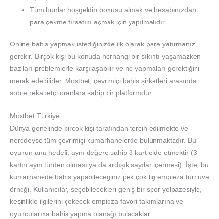
Tüm bunlar hoşgeldin bonusu almak ve hesabınızdan
para çekme fırsatını açmak için yapılmalıdır.
Online bahis yapmak istediğinizde ilk olarak para yatırmanız
gerekir. Birçok kişi bu konuda herhangi bir sıkıntı yaşamazken
bazıları problemlerle karşılaşabilir ve ne yapmaları gerektiğini
merak edebilirler. Mostbet, çevrimiçi bahis şirketleri arasında
sobre rekabetçi oranlara sahip bir platformdur.
Mostbet Türkiye
Dünya genelinde birçok kişi tarafından tercih edilmekte ve
neredeyse tüm çevrimiçi kumarhanelerde bulunmaktadır. Bu
oyunun ana hedefi, aynı değere sahip 3 kart elde etmektir (3
kartın aynı türden olması ya da ardışık sayılar içermesi). İşte, bu
kumarhanede bahis yapabileceğiniz pek çok lig empieza turnuva
örneği. Kullanıcılar, seçebilecekleri geniş bir spor yelpazesiyle,
kesinlikle ilgilerini çekecek empieza favori takımlarına ve
oyuncularına bahis yapma olanağı bulacaklar.